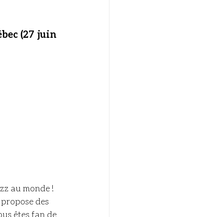
bec (27 juin 
azz au monde ! 
l propose des 
ous êtes fan de 