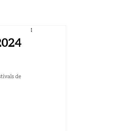
g
 2024
stivals de 