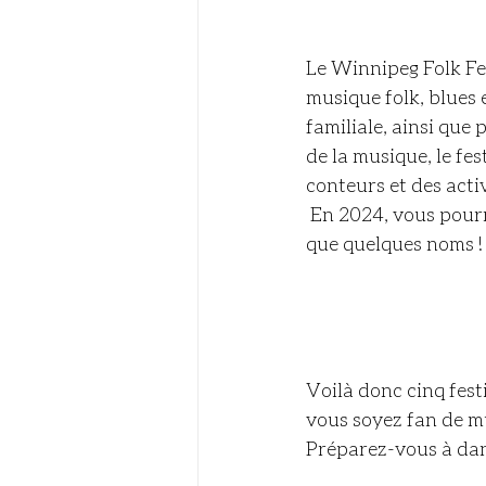
Le Winnipeg Folk Fe
musique folk, blues 
familiale, ainsi que
de la musique, le fe
conteurs et des acti
 En 2024, vous pourrez y voir jouer Dirt Wire, Half Moon Run ou Jon Muq, pour ne citer 
que quelques noms !
Voilà donc cinq fes
vous soyez fan de mus
Préparez-vous à dans