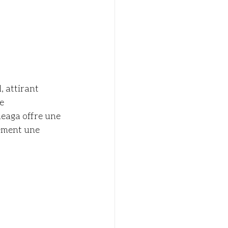
 attirant 
e 
heaga offre une 
lement une 