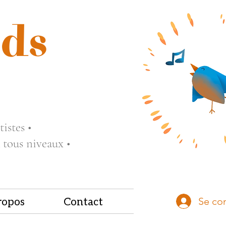
ds
istes •
 tous niveaux •
ropos
Contact
Se co