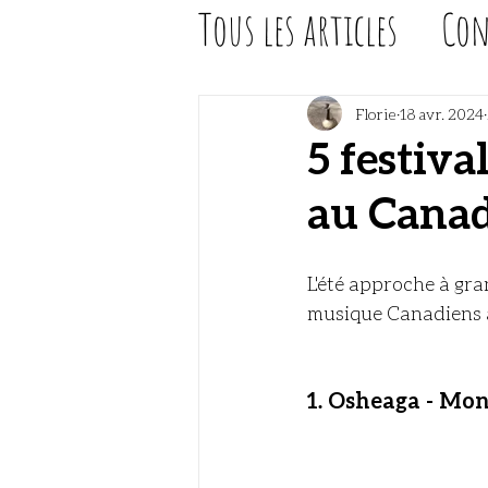
Tous les articles
Con
Florie
18 avr. 2024
5 festiva
au Cana
L'été approche à gran
musique Canadiens à
1. Osheaga - Mont