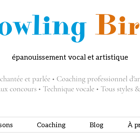
owling
Bir
épanouissement vocal et artistique
chantée et parlée • Coaching professionnel d'art
aux concours • Technique vocale • Tous styles &
sons
Coaching
Blog
À p