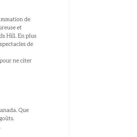
ammation de 
ureuse et 
s Hill. En plus 
 spectacles de 
Canada. Que 
goûts. 
!