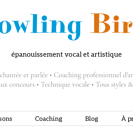
owling
Bir
épanouissement vocal et artistique
chantée et parlée • Coaching professionnel d'art
aux concours • Technique vocale • Tous styles &
sons
Coaching
Blog
À p