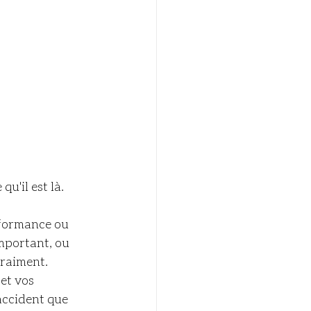
u'il est là. 
rformance ou 
mportant, ou 
vraiment.
et vos 
accident que 