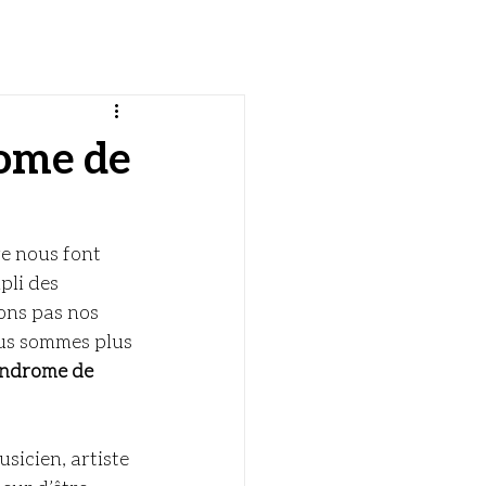
g
rome de
e nous font 
li des 
ons pas nos 
ous sommes plus 
ndrome de 
sicien, artiste 