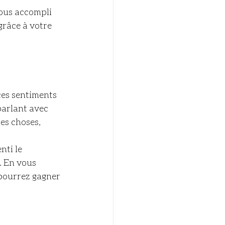
vous accompli 
grâce à votre 
ces sentiments 
parlant avec 
es choses, 
ti le 
 En vous 
 pourrez gagner 