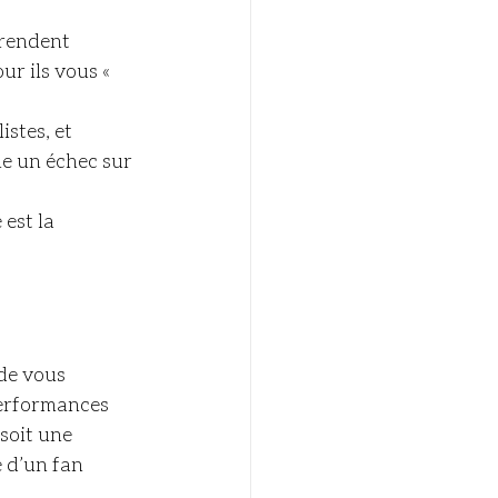
 rendent 
ur ils vous « 
stes, et 
e un échec sur 
est la 
de vous 
performances 
soit une 
 d’un fan 