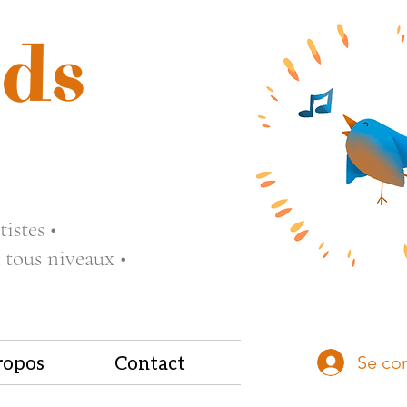
ds
istes •
 tous niveaux •
ropos
Contact
Se co