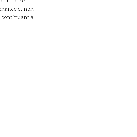
eur d’être 
chance et non 
 continuant à 