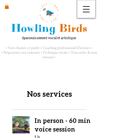
Howling
Birds
épanouissement vocal et artistique
• Voix chantée et parlée • Coaching professionnel d'artistes •
• Préparation aux concours • Technique vocale • Tous styles & tous
niveaux •
Nos services
In person - 60 min
voice session
1 h