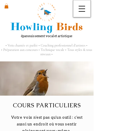
Howling
Birds
épanouissement vocal et artistique
• Voix chantée et parlée • Coaching professionnel d'artistes •
• Préparation aux concours • Technique vocale • Tous styles & tous
niveaux •
COURS PARTICULIERS
Votre voix n’est pas qu’un outil : c’est
aussi un endroit où vous sentir
pleinement vous-même.