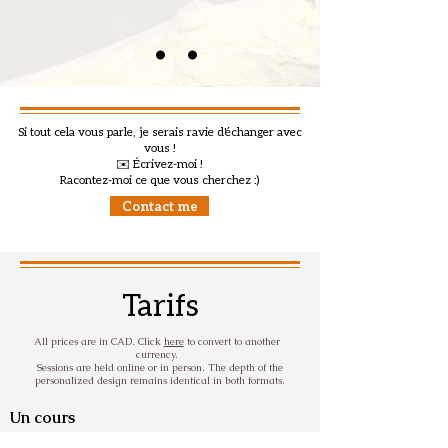
Si tout cela vous parle, je serais ravie d'échanger avec
vous !
✉️ Écrivez-moi !
Racontez-moi ce que vous cherchez :)
Contact me
Tarifs
All prices are in CAD.
Click
here
to convert to another
currency.
Sessions are held online or in person. The depth of the
personalized design remains identical in both formats.
Un cours
Un cours