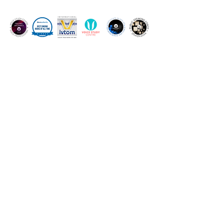
Full credentials
contact@howlingbirds.com
🇨🇦 / 🇺🇸 :
+1 (825) 994 - 0354
🇫🇷
:
+33 6 99 27 79 70
(WhatsApp/iMessage)
1048 21 Avenue Southeast
Calgary, AB T2G 1N2
COURS DE CHANT ET COACHING D'ARTISTES EN LIGNE ET À CALGARY