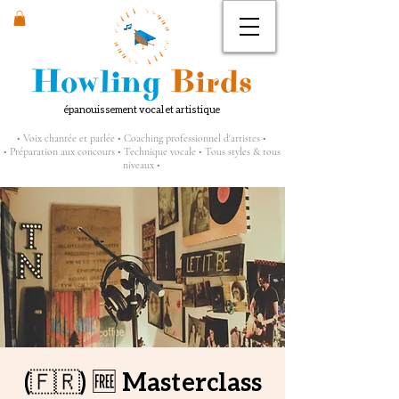
Howling
Birds
épanouissement vocal et artistique
• Voix chantée et parlée • Coaching professionnel d'artistes •
• Préparation aux concours • Technique vocale • Tous styles & tous
niveaux •
(🇫🇷) 🆓 Masterclass