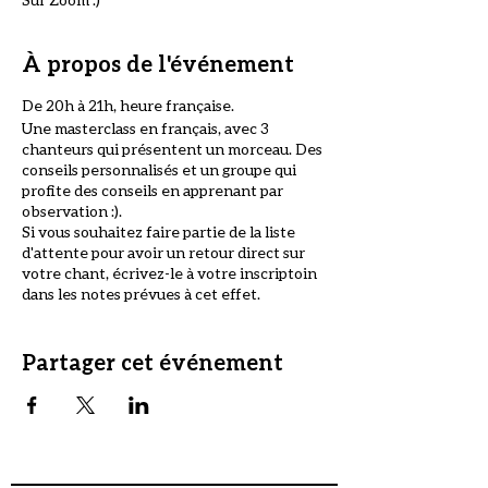
À propos de l'événement
De 20h à 21h, heure française.
Une masterclass en français, avec 3
chanteurs qui présentent un morceau. Des
conseils personnalisés et un groupe qui
profite des conseils en apprenant par
observation :).
Si vous souhaitez faire partie de la liste
d'attente pour avoir un retour direct sur
votre chant, écrivez-le à votre inscriptoin
dans les notes prévues à cet effet.
Premiers arrivés, premier servis ! Vous
serez contactés si vous êtes sélectionné.
L'ambiance est BIENVEILLANTE et sans
Partager cet événement
jugement avant tout, donc pas de panique !