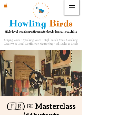
Howling
Birds
High-level vocal expertise meets deeply human coaching
Singing Voice • Speaking Voice • High-Touch Vocal Coaching
Creative & Vocal Confidence Mentorship • All Styles & Levels
(🇫🇷) 🆓 Masterclass