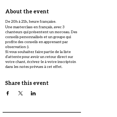
About the event
De 20h à 21h, heure française.
Une masterclass en français, avec 3
chanteurs qui présentent un morceau. Des
conseils personnalisés et un groupe qui
profite des conseils en apprenant par
observation :).
Si vous souhaitez faire partie de la liste
d'attente pour avoir un retour direct sur
votre chant, écrivez-le à votre inscriptoin
dans les notes prévues à cet effet.
Premiers arrivés, premier servis ! Vous
serez contactés si vous êtes sélectionné.
L'ambiance est BIENVEILLANTE et sans
Share this event
jugement avant tout, donc pas de panique !