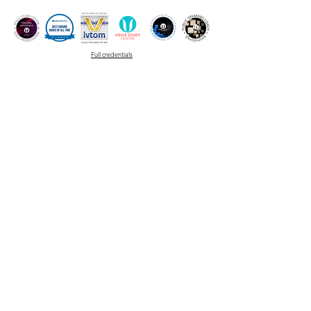
Full credentials
contact@howlingbirds.com
🇨🇦 / 🇺🇸 :
+1 (825) 994 - 0354
🇫🇷
:
+33 6 99 27 79 70
(WhatsApp/iMessage)
1048 21 Avenue Southeast
Calgary, AB T2G 1N2
singing / speaking voice lessons and creative coaching for
speakers and artists
online and in Calgary SE, 5 minutes from downtown